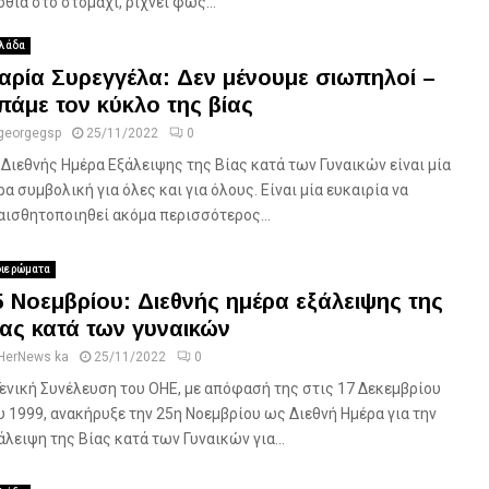
οθιά στο στομάχι, ρίχνει φως...
λάδα
αρία Συρεγγέλα: Δεν μένουμε σιωπηλοί –
πάμε τον κύκλο της βίας
georgegsp
25/11/2022
0
 Διεθνής Ημέρα Εξάλειψης της Βίας κατά των Γυναικών είναι μία
ρα συμβολική για όλες και για όλους. Είναι μία ευκαιρία να
αισθητοποιηθεί ακόμα περισσότερος...
ιερώματα
5 Νοεμβρίου: Διεθνής ημέρα εξάλειψης της
ίας κατά των γυναικών
HerNews ka
25/11/2022
0
Γενική Συνέλευση του ΟΗΕ, με απόφασή της στις 17 Δεκεμβρίου
υ 1999, ανακήρυξε την 25η Νοεμβρίου ως Διεθνή Ημέρα για την
άλειψη της Βίας κατά των Γυναικών για...