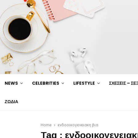
NEWS
CELEBRITIES
LIFESTYLE
ΣΧΕΣΕΙΣ – ΣΕ
ΖΩΔΙΑ
Home
ενδοοικογενειακη βια
Tag : ενδοοικογενειακ