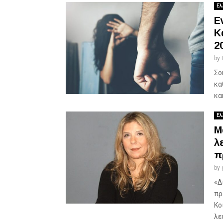
Ελ
Ε
Κ
2
by
Σο
κα
κα
Ελ
Μ
λ
π
by
«Δ
πρ
Κο
λε