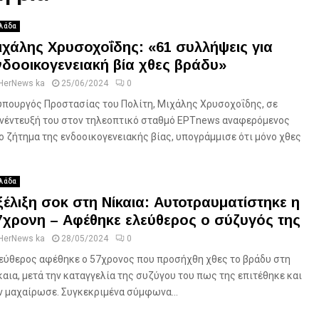
λάδα
ιχάλης Χρυσοχοΐδης: «61 συλλήψεις για
νδοοικογενειακή βία χθες βράδυ»
HerNews ka
25/06/2024
0
υπουργός Προστασίας του Πολίτη, Μιχάλης Χρυσοχοΐδης, σε
νέντευξή του στον τηλεοπτικό σταθμό EΡΤnews αναφερόμενος
ο ζήτημα της ενδοοικογενειακής βίας, υπογράμμισε ότι μόνο χθες
λάδα
ξέλιξη σοκ στη Νίκαια: Αυτοτραυματίστηκε η
7χρονη – Αφέθηκε ελεύθερος ο σύζυγός της
HerNews ka
28/05/2024
0
εύθερος αφέθηκε ο 57χρονος που προσήχθη χθες το βράδυ στη
καια, μετά την καταγγελία της συζύγου του πως της επιτέθηκε και
ν μαχαίρωσε. Συγκεκριμένα σύμφωνα...