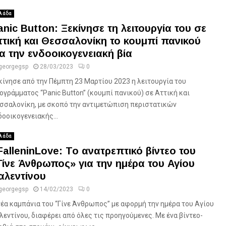
λάδα
anic Button: Ξεκίνησε τη λειτουργία του σε
ττική και Θεσσαλονίκη το κουμπί πανικού
ια την ενδοοικογενειακή βία
georgegsp
28/03/2023
0
κίνησε από την Πέμπτη 23 Μαρτίου 2023 η λειτουργία του
ογράμματος “Panic Button” (κουμπί πανικού) σε Αττική και
σσαλονίκη, με σκοπό την αντιμετώπιση περιστατικών
δοοικογενειακής...
λάδα
FalleninLove: Το ανατρεπτικό βίντεο του
Γίνε Άνθρωπος» για την ημέρα του Αγίου
αλεντίνου
georgegsp
14/02/2023
0
νέα καμπάνια του “Γίνε Άνθρωπος” με αφορμή την ημέρα του Αγίου
λεντίνου, διαφέρει από όλες τις προηγούμενες. Με ένα βίντεο-