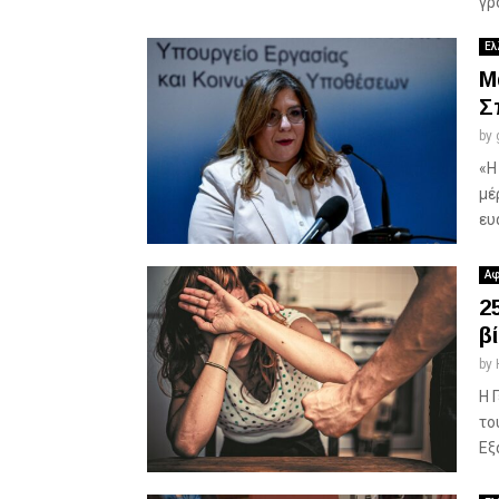
γρ
Ελ
Μ
Σ
by
«Η
μέ
ευ
Αφ
2
β
by
Η 
το
Εξ