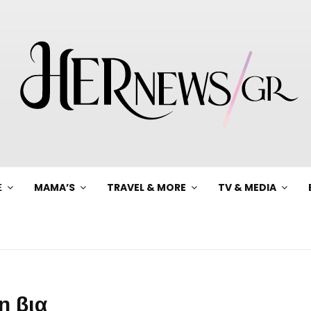
Ξ
MAMA’S
TRAVEL & MORE
TV & MEDIA
η βια