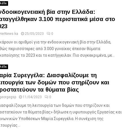
λάδα
νδοοικογενειακή βία στην Ελλάδα:
αταγγέλθηκαν 3.100 περιστατικά μέσα στο
023
HerNews ka
25/05/2023
0
κάρουν οι αριθμοί για την ενδοοικογενιακή βία στην Ελλάδα,
θώς περισσότερες από 3.000 γυναίκες έπεσαν θύματα
κοποίησης το 2023 και το κατήγγειλαν. Πιο συγκεκριμένα, με...
λάδα
αρία Συρεγγέλα: Διασφαλίζουμε τη
ειτουργία των δομών που στηρίζουν και
ροστατεύουν τα θύματα βίας
georgegsp
11/04/2023
0
ιασφαλίζουμε τη λειτουργία των δομών που στηρίζουν και
οστατεύουν τα θύματα βίας» δήλωσε η υφυπουργός Εργασίας και
ινωνικών Υποθέσεων Μαρία Συρεγγέλα. Η συνέχιση της
ιτουργίας...