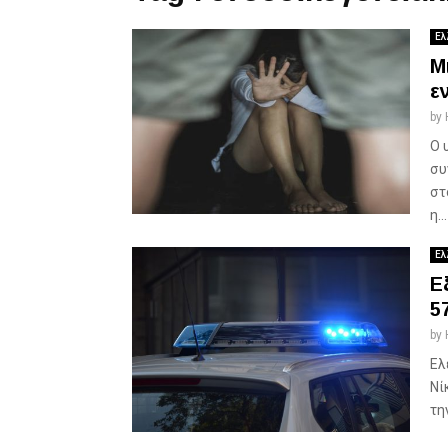
Ελ
Μ
ε
by
Ο 
συ
στ
η...
Ελ
Ε
5
by
Ελ
Νί
τη