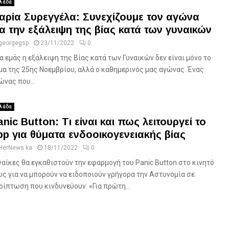
λάδα
αρία Συρεγγέλα: Συνεχίζουμε τον αγώνα
ια την εξάλειψη της βίας κατά των γυναικών
georgegsp
23/11/2022
0
ια εμάς η εξάλειψη της Βίας κατά των Γυναικών δεν είναι μόνο το
μα της 25ης Νοεμβρίου, αλλά ο καθημερινός μας αγώνας. Ένας
ώνας που...
λάδα
anic Button: Τι είναι και πως λειτουργεί το
pp για θύματα ενδοοικογενειακής βίας
HerNews ka
18/11/2022
0
ναίκες θα εγκαθιστούν την εφαρμογή του Panic Button στο κινητό
υς για να μπορούν να ειδοποιούν γρήγορα την Αστυνομία σε
ρίπτωση που κινδυνεύουν. «Για πρώτη...