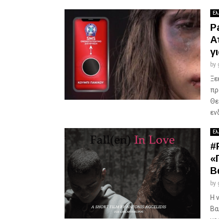
Ελ
P
Α
γ
by
Ξε
πρ
Θε
εν
Ελ
#
«
Β
by
H 
Βα