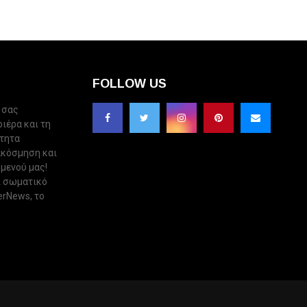
FOLLOW US
 σας
ριέρα και τη
ότητα
ακόσμηση και
 μενού μας!
ι σωματικό
erNews, το