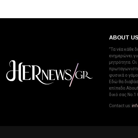
ABOUT U
“Τα νέα κάθε 
ενημερώνει για
μητρότητα. Οι
πρωταγωνιστού
φυσικά ο γάμος
Εδώ θα διαβάσ
επίπεδο.About 
δικό σας Νo.1 
Contact us:
in