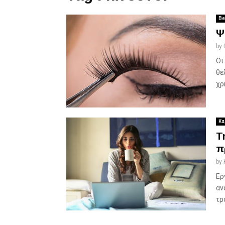
Be
Ψ
by
Οι
θε
χρ
Κα
Τ
π
by
Ερ
αν
τρ