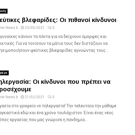
auty
εύτικες βλεφαρίδες: Οι πιθανοί κίνδυνοι
Her News b
23/05/2021
0
 γυναίκες κάνουν τα πάντα για να δείχνουν όμορφες και
λκτικές. Για να τονίσουν τα μάτια τους δεν διστάζουν να
ησιμοποιήσουν ψεύτικες βλεφαρίδες αγνοώντας τους...
ριέρα
ηλεργασία: Οι κίνδυνοι που πρέπει να
ροσέχουμε
Her News b
21/02/2021
0
γασία στο γραφείο vs τηλεργασία! Την τελευταία την μάθαμε
αγκαστικά εδώ και ένα χρόνο τουλάχιστον. Είναι ένας νέος
όπος εργασίας που μας γνώρισε η πανδημία...