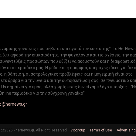
S
δυναμικής γυναίκας που σέβεται και αγαπά τον εαυτό της”. Το HerNews
 ό,τι αφορά την επικαιρότητα, την ψυχολογία και τις σχέσεις, την κα
 συνεντεύξεις προσώπων που αξίζει να ακουστούν και η διαφορετικ
ν στο περιοδικό μας. Η μόδα και η ομορφιά, υπέροχες ιδέες για δικ
, η βάπτιση, οι αστρολογικές προβλέψεις και η μαγειρική είναι στο...
ετε άρθρα για την υγεία και την αυτοβελτίωση σας, σε πνευματικό κα
Us σημαίνει για εμάς, αλλά χωρίς εσάς δεν είχαμε λόγο ύπαρξης... “H
Online περιοδικό για την σύγχρονη γυναίκα”.
fo@hernews.gr
@2025 - hernews.gr. All Right Reserved
Vipgroup
Terms of Use
Advertising