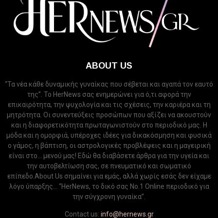
ABOUT US
“Τα νέα κάθε δυναμικής γυναίκας που σέβεται και αγαπά τον εαυτό
της”. Το HerNews σας ενημερώνει για ό,τι αφορά την
επικαιρότητα, την ψυχολογία και τις σχέσεις, την καριέρα και τη
μητρότητα. Οι συνεντεύξεις προσώπων που αξίζει να ακουστούν
και η διαφορετικότητα πρωταγωνιστούν στο περιοδικό μας. Η
μόδα και η ομορφιά, υπέροχες ιδέες για δικακόσμηση και φυσικά
ο γάμος, η βάπτιση, οι αστρολογικές προβλέψεις και η μαγειρική
είναι στο... μενού μας! Εδώ θα διαβάσετε άρθρα για την υγεία και
την αυτοβελτίωση σας, σε πνευματικό και σωματικό
επίπεδο.About Us σημαίνει για εμάς, αλλά χωρίς εσάς δεν είχαμε
λόγο ύπαρξης... “HerNews, το δικό σας Νo.1 Online περιοδικό για
την σύγχρονη γυναίκα”.
Contact us:
info@hernews.gr