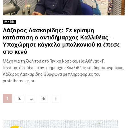
Ελλάδα
Λάζαρος Λασκαρίδης: Σε κρίσιμη
κατάσταση ο αντιδήμαρχος Καλλιθέας –
Υποχώρησε κάγκελο μπαλκονιού κι έπεσε
στο κενό
Μάχη για τη ζωή του στο Γενικό Νοσοκομείο Αθήνας «Γ.
Γεννηματάς» δίνει ο αντιδήμαρχος Καλλιθέας και δημοσιογράφος,
Λάζαρος Λασκαρίδης. Σύμφωνα με πληροφορίες του
protothema.gr, οι...
Σελιδοποίηση
1
2
…
6
άρθρων