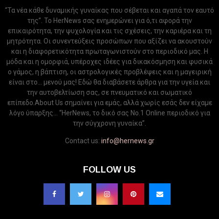
“Τα νέα κάθε δυναμικής γυναίκας που σέβεται και αγαπά τον εαυτό
της”. Το HerNews σας ενημερώνει για ό,τι αφορά την
επικαιρότητα, την ψυχολογία και τις σχέσεις, την καριέρα και τη
μητρότητα. Οι συνεντεύξεις προσώπων που αξίζει να ακουστούν
και η διαφορετικότητα πρωταγωνιστούν στο περιοδικό μας. Η
μόδα και η ομορφιά, υπέροχες ιδέες για δικακόσμηση και φυσικά
ο γάμος, η βάπτιση, οι αστρολογικές προβλέψεις και η μαγειρική
είναι στο... μενού μας! Εδώ θα διαβάσετε άρθρα για την υγεία και
την αυτοβελτίωση σας, σε πνευματικό και σωματικό
επίπεδο.About Us σημαίνει για εμάς, αλλά χωρίς εσάς δεν είχαμε
λόγο ύπαρξης... “HerNews, το δικό σας Νo.1 Online περιοδικό για
την σύγχρονη γυναίκα”.
Contact us:
info@hernews.gr
FOLLOW US