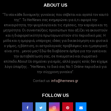
ABOUT US
“Τα νέα κάθε δυναμικής γυναίκας που σέβεται και αγαπά τον εαυτό
της”. Το HerNews σας ενημερώνει για ό,τι αφορά την
επικαιρότητα, την ψυχολογία και τις σχέσεις, την καριέρα και τη
μητρότητα. Οι συνεντεύξεις προσώπων που αξίζει να ακουστούν
και η διαφορετικότητα πρωταγωνιστούν στο περιοδικό μας. Η
μόδα και η ομορφιά, υπέροχες ιδέες για δικακόσμηση και φυσικά
ο γάμος, η βάπτιση, οι αστρολογικές προβλέψεις και η μαγειρική
είναι στο... μενού μας! Εδώ θα διαβάσετε άρθρα για την υγεία και
την αυτοβελτίωση σας, σε πνευματικό και σωματικό
επίπεδο.About Us σημαίνει για εμάς, αλλά χωρίς εσάς δεν είχαμε
λόγο ύπαρξης... “HerNews, το δικό σας Νo.1 Online περιοδικό για
την σύγχρονη γυναίκα”.
Contact us:
info@hernews.gr
FOLLOW US