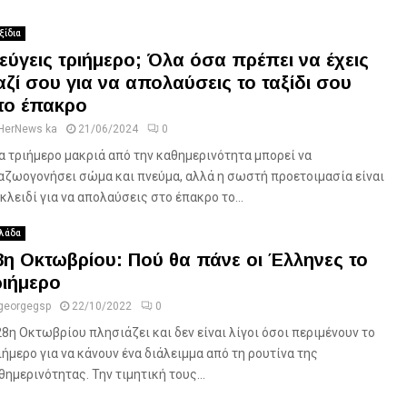
ξίδια
εύγεις τριήμερο; Όλα όσα πρέπει να έχεις
αζί σου για να απολαύσεις το ταξίδι σου
το έπακρο
HerNews ka
21/06/2024
0
α τριήμερο μακριά από την καθημερινότητα μπορεί να
αζωογονήσει σώμα και πνεύμα, αλλά η σωστή προετοιμασία είναι
 κλειδί για να απολαύσεις στο έπακρο το...
λάδα
8η Οκτωβρίου: Πού θα πάνε οι Έλληνες το
ριήμερο
georgegsp
22/10/2022
0
28η Οκτωβρίου πλησιάζει και δεν είναι λίγοι όσοι περιμένουν το
ιήμερο για να κάνουν ένα διάλειμμα από τη ρουτίνα της
θημερινότητας. Την τιμητική τους...