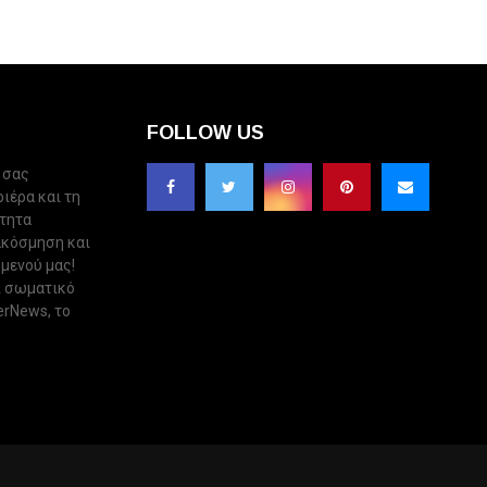
FOLLOW US
 σας
ριέρα και τη
ότητα
ακόσμηση και
 μενού μας!
ι σωματικό
erNews, το