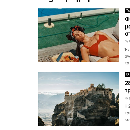
Τα
Φ
μ
σ
by
Έν
αν
το
Ελ
2
τ
by
Η 
τρ
κα