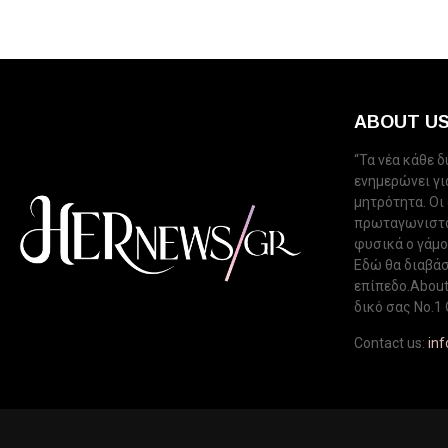
ABOUT U
“Τα νέα κάθε 
ενημερώνει για
μητρότητα. Οι
πρωταγωνιστού
φυσικά ο γάμος
Εδώ θα διαβάσ
επίπεδο.About 
δικό σας Νo.1 
Contact us:
in