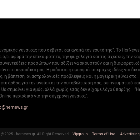
S
δυναμικής γυναίκας που σέβεται και αγαπά τον εαυτό της”. Το HerNews
 ό,τι αφορά την επικαιρότητα, την ψυχολογία και τις σχέσεις, την κα
 συνεντεύξεις προσώπων που αξίζει να ακουστούν και η διαφορετικ
ν στο περιοδικό μας. Η μόδα και η ομορφιά, υπέροχες ιδέες για δικ
, η βάπτιση, οι αστρολογικές προβλέψεις και η μαγειρική είναι στο...
ετε άρθρα για την υγεία και την αυτοβελτίωση σας, σε πνευματικό κα
Us σημαίνει για εμάς, αλλά χωρίς εσάς δεν είχαμε λόγο ύπαρξης... “H
Online περιοδικό για την σύγχρονη γυναίκα”.
fo@hernews.gr
@2025 - hernews.gr. All Right Reserved
Vipgroup
Terms of Use
Advertising