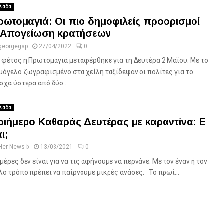
λάδα
ρωτομαγιά: Οι πιο δημοφιλείς προορισμοί
 Απογείωση κρατήσεων
georgegsp
27/04/2022
0
α φέτος η Πρωτομαγιά μεταφέρθηκε για τη Δευτέρα 2 Μαΐου. Με το
μόγελο ζωγραφισμένο στα χείλη ταξίδεψαν οι πολίτες για το
σχα ύστερα από δύο...
λάδα
ριήμερο Καθαράς Δευτέρας με καραντίνα: Ε
ι;
Her News b
13/03/2021
0
 μέρες δεν είναι για να τις αφήνουμε να περνάνε. Με τον έναν ή τον
λο τρόπο πρέπει να παίρνουμε μικρές ανάσες. Το πρωί...