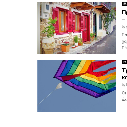
Ελ
Π
–
by
Γι
χα
Πά
Ελ
Τ
κα
by
Οι
άλ