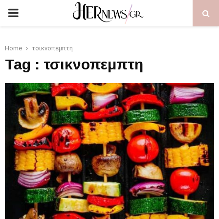
PRIMARY
MENU
Home
τσικνοπεμπτη
Tag : τσικνοπεμπτη