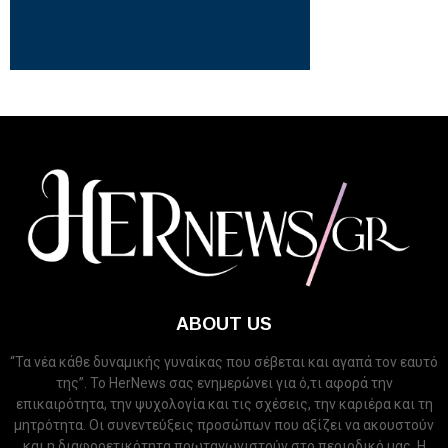
ABOUT US
“Τα νέα κάθε δυναμικής γυναίκας που σέβεται και αγαπά τον εαυτό
της”. Το HerNews σας ενημερώνει για ό,τι αφορά την
επικαιρότητα, την ψυχολογία και τις σχέσεις, την καριέρα και τη
μητρότητα. Οι συνεντεύξεις προσώπων που αξίζει να ακουστούν
και η διαφορετικότητα πρωταγωνιστούν στο περιοδικό μας. Η