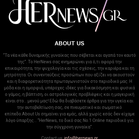
ABOUT US
“Τα νέα κάθε δυναμικής γυναίκας που σέβεται και αγαπά τον εαυτό
της”. Το HerNews σας ενημερώνει για ό,τι αφορά την
επικαιρότητα, την ψυχολογία και τις σχέσεις, την καριέρα και τη
μητρότητα. Οι συνεντεύξεις προσώπων που αξίζει να ακουστούν
και η διαφορετικότητα πρωταγωνιστούν στο περιοδικό μας. Η
μόδα και η ομορφιά, υπέροχες ιδέες για δικακόσμηση και φυσικά
ο γάμος, η βάπτιση, οι αστρολογικές προβλέψεις και η μαγειρική
είναι στο... μενού μας! Εδώ θα διαβάσετε άρθρα για την υγεία και
την αυτοβελτίωση σας, σε πνευματικό και σωματικό
επίπεδο.About Us σημαίνει για εμάς, αλλά χωρίς εσάς δεν είχαμε
λόγο ύπαρξης... “HerNews, το δικό σας Νo.1 Online περιοδικό για
την σύγχρονη γυναίκα”.
Contact us:
info@hernews.gr