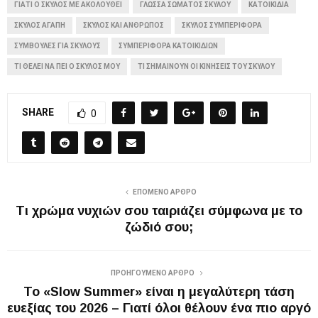
ΓΙΑΤΊ Ο ΣΚΎΛΟΣ ΜΕ ΑΚΟΛΟΥΘΕΊ
ΓΛΏΣΣΑ ΣΏΜΑΤΟΣ ΣΚΎΛΟΥ
ΚΑΤΟΙΚΊΔΙΑ
ΣΚΎΛΟΣ ΑΓΆΠΗ
ΣΚΎΛΟΣ ΚΑΙ ΆΝΘΡΩΠΟΣ
ΣΚΎΛΟΣ ΣΥΜΠΕΡΙΦΟΡΆ
ΣΥΜΒΟΥΛΈΣ ΓΙΑ ΣΚΎΛΟΥΣ
ΣΥΜΠΕΡΙΦΟΡΆ ΚΑΤΟΙΚΙΔΊΩΝ
ΤΙ ΘΈΛΕΙ ΝΑ ΠΕΙ Ο ΣΚΎΛΟΣ ΜΟΥ
ΤΙ ΣΗΜΑΊΝΟΥΝ ΟΙ ΚΙΝΉΣΕΙΣ ΤΟΥ ΣΚΎΛΟΥ
SHARE
0
ΕΠΌΜΕΝΟ ΆΡΘΡΟ
Τι χρώμα νυχιών σου ταιριάζει σύμφωνα με το
ζώδιό σου;
ΠΡΟΗΓΟΎΜΕΝΟ ΆΡΘΡΟ
Το «Slow Summer» είναι η μεγαλύτερη τάση
ευεξίας του 2026 – Γιατί όλοι θέλουν ένα πιο αργό