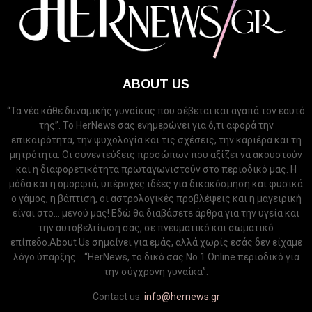
ABOUT US
“Τα νέα κάθε δυναμικής γυναίκας που σέβεται και αγαπά τον εαυτό
της”. Το HerNews σας ενημερώνει για ό,τι αφορά την
επικαιρότητα, την ψυχολογία και τις σχέσεις, την καριέρα και τη
μητρότητα. Οι συνεντεύξεις προσώπων που αξίζει να ακουστούν
και η διαφορετικότητα πρωταγωνιστούν στο περιοδικό μας. Η
μόδα και η ομορφιά, υπέροχες ιδέες για δικακόσμηση και φυσικά
ο γάμος, η βάπτιση, οι αστρολογικές προβλέψεις και η μαγειρική
είναι στο... μενού μας! Εδώ θα διαβάσετε άρθρα για την υγεία και
την αυτοβελτίωση σας, σε πνευματικό και σωματικό
επίπεδο.About Us σημαίνει για εμάς, αλλά χωρίς εσάς δεν είχαμε
λόγο ύπαρξης... “HerNews, το δικό σας Νo.1 Online περιοδικό για
την σύγχρονη γυναίκα”.
Contact us:
info@hernews.gr