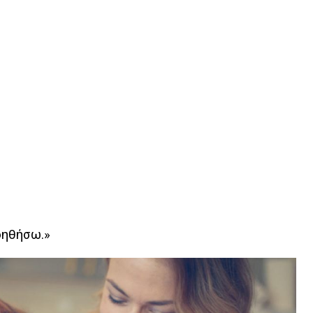
οηθήσω.»