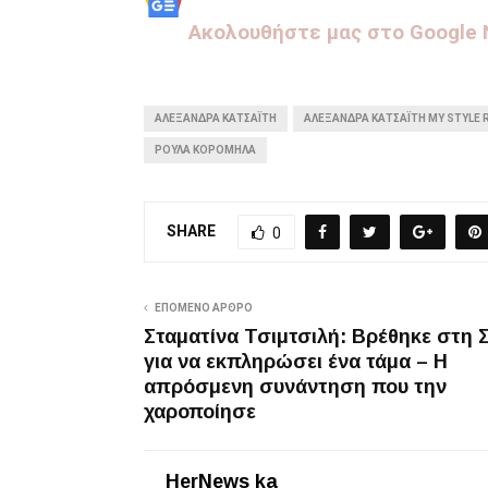
Aκολουθήστε μας στo Google
ΑΛΕΞΆΝΔΡΑ ΚΑΤΣΑΪ́ΤΗ
ΑΛΕΞΆΝΔΡΑ ΚΑΤΣΑΪ́ΤΗ MY STYLE
ΡΟΎΛΑ ΚΟΡΟΜΗΛΆ
SHARE
0
ΕΠΌΜΕΝΟ ΆΡΘΡΟ
Σταματίνα Τσιμτσιλή: Βρέθηκε στη 
για να εκπληρώσει ένα τάμα – Η
απρόσμενη συνάντηση που την
χαροποίησε
HerNews ka