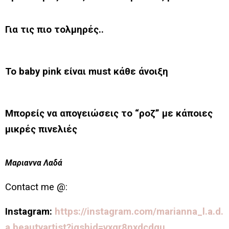
Για τις πιο τολμηρές..
Το baby pink είναι must κάθε άνοιξη
Μπορείς να απογειώσεις το “ροζ” με κάποιες
μικρές πινελιές
Μαριαννα Λαδά
Contact me @:
Instagram:
https://instagram.com/marianna_l.a.d.
a.beautyartist?igshid=vxgr8nxdcdqu