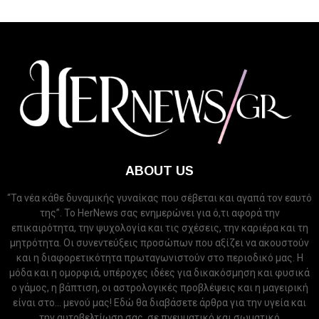
ABOUT US
“Τα νέα κάθε δυναμικής γυναίκας που σέβεται και αγαπά τον εαυτό
της”. Το HerNews σας ενημερώνει για ό,τι αφορά την
επικαιρότητα, την ψυχολογία και τις σχέσεις, την καριέρα και τη
μητρότητα. Οι συνεντεύξεις προσώπων που αξίζει να ακουστούν
και η διαφορετικότητα πρωταγωνιστούν στο περιοδικό μας. Η
μόδα και η ομορφιά, υπέροχες ιδέες για δικακόσμηση και φυσικά
ο γάμος, η βάπτιση, οι αστρολογικές προβλέψεις και η μαγειρική
είναι στο... μενού μας! Εδώ θα διαβάσετε άρθρα για την υγεία και
την αυτοβελτίωση σας, σε πνευματικό και σωματικό