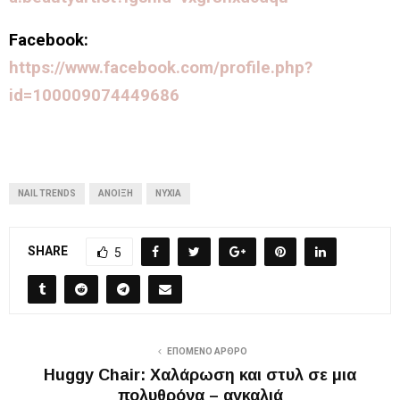
Facebook:
https://www.facebook.com/profile.php?
id=100009074449686
NAIL TRENDS
ΑΝΟΙΞΗ
ΝΎΧΙΑ
SHARE
5
ΕΠΌΜΕΝΟ ΆΡΘΡΟ
Huggy Chair: Χαλάρωση και στυλ σε μια
πολυθρόνα – αγκαλιά