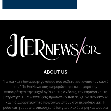
ABOUT US
“Τα νέα κάθε δυναμικής γυναίκας που σέβεται και αγαπά τον εαυτό
της”. Το HerNews σας ενημερώνει για ό,τι αφορά την
επικαιρότητα, την ψυχολογία και τις σχέσεις, την καριέρα και τη
μητρότητα. Οι συνεντεύξεις προσώπων που αξίζει να ακουστούν
και η διαφορετικότητα πρωταγωνιστούν στο περιοδικό μας. Η
μόδα και η ομορφιά, υπέροχες ιδέες για δικακόσμηση και φυσικά