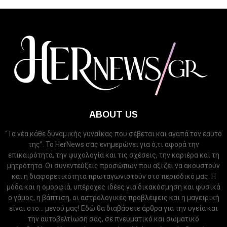
ABOUT US
“Τα νέα κάθε δυναμικής γυναίκας που σέβεται και αγαπά τον εαυτό
της”. Το HerNews σας ενημερώνει για ό,τι αφορά την
επικαιρότητα, την ψυχολογία και τις σχέσεις, την καριέρα και τη
μητρότητα. Οι συνεντεύξεις προσώπων που αξίζει να ακουστούν
και η διαφορετικότητα πρωταγωνιστούν στο περιοδικό μας. Η
μόδα και η ομορφιά, υπέροχες ιδέες για δικακόσμηση και φυσικά
ο γάμος, η βάπτιση, οι αστρολογικές προβλέψεις και η μαγειρική
είναι στο... μενού μας! Εδώ θα διαβάσετε άρθρα για την υγεία και
την αυτοβελτίωση σας, σε πνευματικό και σωματικό