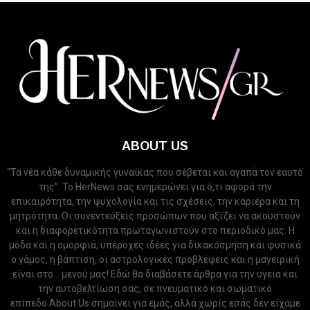
ABOUT US
“Τα νέα κάθε δυναμικής γυναίκας που σέβεται και αγαπά τον εαυτό
της”. Το HerNews σας ενημερώνει για ό,τι αφορά την
επικαιρότητα, την ψυχολογία και τις σχέσεις, την καριέρα και τη
μητρότητα. Οι συνεντεύξεις προσώπων που αξίζει να ακουστούν
και η διαφορετικότητα πρωταγωνιστούν στο περιοδικό μας. Η
μόδα και η ομορφιά, υπέροχες ιδέες για δικακόσμηση και φυσικά
ο γάμος, η βάπτιση, οι αστρολογικές προβλέψεις και η μαγειρική
είναι στο... μενού μας! Εδώ θα διαβάσετε άρθρα για την υγεία και
την αυτοβελτίωση σας, σε πνευματικό και σωματικό
επίπεδο.About Us σημαίνει για εμάς, αλλά χωρίς εσάς δεν είχαμε