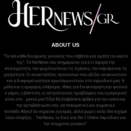
ABOUT US
“Τα νέα κάθε δυναμικής γυναίκας που σέβεται και αγαπά τον εαυτό
της”. Το HerNews σας ενημερώνει για ό,τι αφορά την
επικαιρότητα, την ψυχολογία και τις σχέσεις, την καριέρα και τη
μητρότητα. Οι συνεντεύξεις προσώπων που αξίζει να ακουστούν
και η διαφορετικότητα πρωταγωνιστούν στο περιοδικό μας. Η
μόδα και η ομορφιά, υπέροχες ιδέες για δικακόσμηση και φυσικά
ο γάμος, η βάπτιση, οι αστρολογικές προβλέψεις και η μαγειρική
είναι στο... μενού μας! Εδώ θα διαβάσετε άρθρα για την υγεία και
την αυτοβελτίωση σας, σε πνευματικό και σωματικό
επίπεδο.About Us σημαίνει για εμάς, αλλά χωρίς εσάς δεν είχαμε
λόγο ύπαρξης... “HerNews, το δικό σας Νo.1 Online περιοδικό για
την σύγχρονη γυναίκα”.