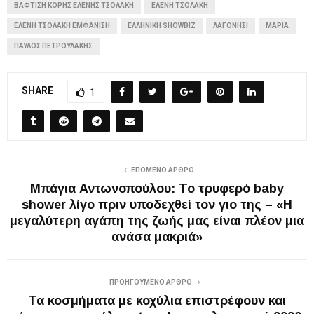
ΒΆΦΤΙΣΗ ΚΌΡΗΣ ΕΛΈΝΗΣ ΤΣΟΛΆΚΗ
ΕΛΈΝΗ ΤΣΟΛΆΚΗ
ΕΛΈΝΗ ΤΣΟΛΆΚΗ ΕΜΦΆΝΙΣΗ
ΕΛΛΗΝΙΚΉ SHOWBIZ
ΛΑΓΟΝΉΣΙ
ΜΑΡΊΑ
ΠΑΎΛΟΣ ΠΕΤΡΟΥΛΆΚΗΣ
SHARE
1
ΕΠΌΜΕΝΟ ΆΡΘΡΟ
Μπάγια Αντωνοπούλου: Το τρυφερό baby
shower λίγο πριν υποδεχθεί τον γιο της – «Η
μεγαλύτερη αγάπη της ζωής μας είναι πλέον μια
ανάσα μακριά»
ΠΡΟΗΓΟΎΜΕΝΟ ΆΡΘΡΟ
Τα κοσμήματα με κοχύλια επιστρέφουν και