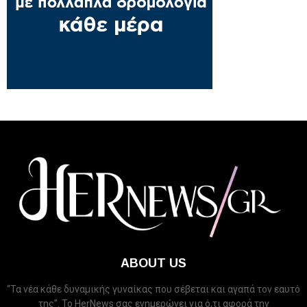
ABOUT US
“Τα νέα κάθε δυναμικής γυναίκας που σέβεται και αγαπά τον εαυτό
της”. Το HerNews σας ενημερώνει για ό,τι αφορά την