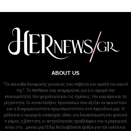
ABOUT US
“Τα νέα κάθε δυναμικής γυναίκας που σέβεται και αγαπά τον εαυτό
της”. Το HerNews σας ενημερώνει για ό,τι αφορά την
επικαιρότητα, την ψυχολογία και τις σχέσεις, την καριέρα και τη
μητρότητα. Οι συνεντεύξεις προσώπων που αξίζει να ακουστούν
και η διαφορετικότητα πρωταγωνιστούν στο περιοδικό μας. Η
μόδα και η ομορφιά, υπέροχες ιδέες για δικακόσμηση και φυσικά
ο γάμος, η βάπτιση, οι αστρολογικές προβλέψεις και η μαγειρική
είναι στο... μενού μας! Εδώ θα διαβάσετε άρθρα για την υγεία και