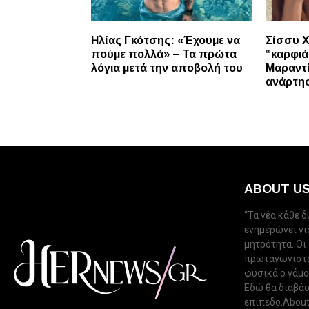
Ηλίας Γκότσης: «Έχουμε να
Σίσσυ Χ
πούμε πολλά» – Τα πρώτα
“καρφι
λόγια μετά την αποβολή του
Μαραντί
ανάρτη
ABOUT U
“Τα νέα κάθε 
ενημερώνει για
μητρότητα. Οι
πρωταγωνιστού
φυσικά ο γάμος
Εδώ θα διαβάσ
επίπεδο.About 