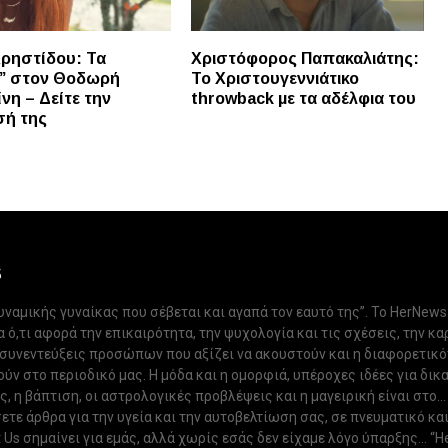
ρηστίδου: Τα
Χριστόφορος Παπακαλιάτης:
ά” στον Θοδωρή
Το Χριστουγεννιάτικο
νη – Δείτε την
throwback με τα αδέλφια του
σή της
S
δυναμικής γυναίκας που σέβεται και αγαπά τον εαυτό της”. Το HerNews
 ό,τι αφορά την επικαιρότητα, την ψυχολογία και τις σχέσεις, την κα
 συνεντεύξεις προσώπων που αξίζει να ακουστούν και η διαφορετικ
ν στο περιοδικό μας. Η μόδα και η ομορφιά, υπέροχες ιδέες για δικ
, η βάπτιση, οι αστρολογικές προβλέψεις και η μαγειρική είναι στο...
ετε άρθρα για την υγεία και την αυτοβελτίωση σας, σε πνευματικό κα
Us σημαίνει για εμάς, αλλά χωρίς εσάς δεν είχαμε λόγο ύπαρξης... “H