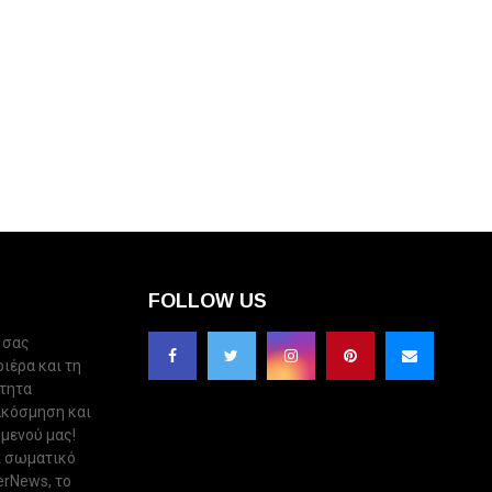
FOLLOW US
 σας
ριέρα και τη
ότητα
ακόσμηση και
 μενού μας!
ι σωματικό
erNews, το