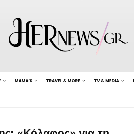
Ξ
MAMA’S
TRAVEL & MORE
TV & MEDIA
ς: «Κόλαφος» για τη