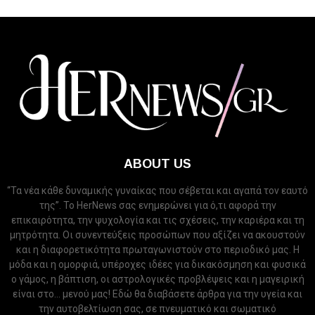
ABOUT US
“Τα νέα κάθε δυναμικής γυναίκας που σέβεται και αγαπά τον εαυτό
της”. Το HerNews σας ενημερώνει για ό,τι αφορά την
επικαιρότητα, την ψυχολογία και τις σχέσεις, την καριέρα και τη
μητρότητα. Οι συνεντεύξεις προσώπων που αξίζει να ακουστούν
και η διαφορετικότητα πρωταγωνιστούν στο περιοδικό μας. Η
μόδα και η ομορφιά, υπέροχες ιδέες για δικακόσμηση και φυσικά
ο γάμος, η βάπτιση, οι αστρολογικές προβλέψεις και η μαγειρική
είναι στο... μενού μας! Εδώ θα διαβάσετε άρθρα για την υγεία και
την αυτοβελτίωση σας, σε πνευματικό και σωματικό