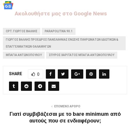
Aκολουθήστε μας στo Google News
CPT. ΓΙΏΡΓΟΣ ΒΆΛΛΗΣ
PARAPOLITIKA 90.1
ΓΙΏΡΓΟΣ ΒΆΛΛΗΣ ΠΡΌΕΔΡΟΣ ΠΑΝΕΛΛΉΝΙΑΣ ΈΝΩΣΗΣ ΠΛΗΡΩΜΆΤΩΝ ΙΔΙΩΤΙΚΏΝ &
ΕΠΑΓΓΕΛΜΑΤΙΚΏΝ ΘΑΛΑΜΗΓΏΝ
ΜΠΆΓΙΑ ΑΝΤΩΝΟΠΟΎΛΟΥ
ΣΠΎΡΟΣ ΧΑΡΙΤΑΤΟΣ ΜΠΑΓΙΑ ΑΝΤΩΝΟΠΟΥΛΟΥ
SHARE
0
ΕΠΌΜΕΝΟ ΆΡΘΡΟ
Γιατί συμβιβάζεσαι με το bare minimum από
αυτούς που σε ενδιαφέρουν;