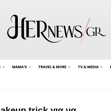
Ξ
MAMA’S
TRAVEL & MORE
TV & MEDIA
akeup trick για να