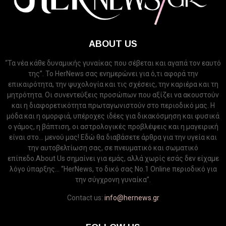
ABOUT US
“Τα νέα κάθε δυναμικής γυναίκας που σέβεται και αγαπά τον εαυτό
της”. Το HerNews σας ενημερώνει για ό,τι αφορά την
επικαιρότητα, την ψυχολογία και τις σχέσεις, την καριέρα και τη
μητρότητα. Οι συνεντεύξεις προσώπων που αξίζει να ακουστούν
και η διαφορετικότητα πρωταγωνιστούν στο περιοδικό μας. Η
μόδα και η ομορφιά, υπέροχες ιδέες για δικακόσμηση και φυσικά
ο γάμος, η βάπτιση, οι αστρολογικές προβλέψεις και η μαγειρική
είναι στο... μενού μας! Εδώ θα διαβάσετε άρθρα για την υγεία και
την αυτοβελτίωση σας, σε πνευματικό και σωματικό
επίπεδο.About Us σημαίνει για εμάς, αλλά χωρίς εσάς δεν είχαμε
λόγο ύπαρξης... “HerNews, το δικό σας Νo.1 Online περιοδικό για
την σύγχρονη γυναίκα”.
Contact us:
info@hernews.gr