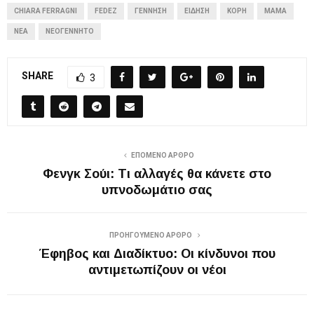
CHIARA FERRAGNI
FEDEZ
ΓΈΝΝΗΣΗ
ΕΊΔΗΣΗ
ΚΌΡΗ
ΜΑΜΆ
ΝΈΑ
ΝΕΟΓΈΝΝΗΤΟ
SHARE
3
ΕΠΌΜΕΝΟ ΆΡΘΡΟ
Φενγκ Σούι: Τι αλλαγές θα κάνετε στο
υπνοδωμάτιο σας
ΠΡΟΗΓΟΎΜΕΝΟ ΆΡΘΡΟ
Έφηβος και Διαδίκτυο: Οι κίνδυνοι που
αντιμετωπίζουν οι νέοι