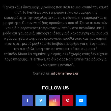
“Τα νέα κάθε δυναμικής γυναίκας που σέβεται και αγαπά τον εαυτό
της”. Το HerNews σας ενημερώνει για ό,τι αφορά την
επικαιρότητα, την ψυχολογία και τις σχέσεις, την καριέρα και τη
μητρότητα. Οι συνεντεύξεις προσώπων που αξίζει να ακουστούν
και η διαφορετικότητα πρωταγωνιστούν στο περιοδικό μας. Η
μόδα και η ομορφιά, υπέροχες ιδέες για δικακόσμηση και φυσικά
ο γάμος, η βάπτιση, οι αστρολογικές προβλέψεις και η μαγειρική
είναι στο... μενού μας! Εδώ θα διαβάσετε άρθρα για την υγεία και
την αυτοβελτίωση σας, σε πνευματικό και σωματικό
επίπεδο.About Us σημαίνει για εμάς, αλλά χωρίς εσάς δεν είχαμε
λόγο ύπαρξης... “HerNews, το δικό σας Νo.1 Online περιοδικό για
την σύγχρονη γυναίκα”.
Contact us:
info@hernews.gr
FOLLOW US