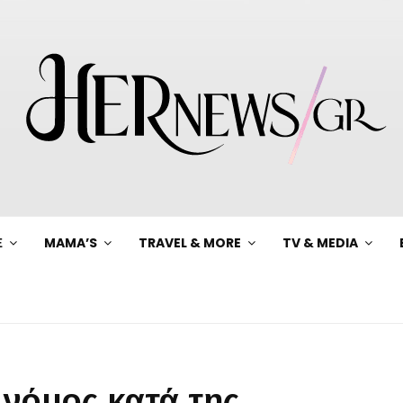
Ξ
MAMA’S
TRAVEL & MORE
TV & MEDIA
 νόμος κατά της