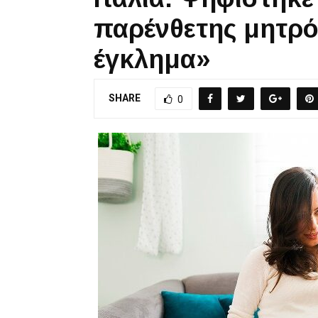
παρένθετης μητρό
έγκλημα»
SHARE
0