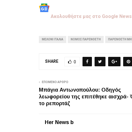
Aκολουθήστε μας στo Google News
ΜΕΛΟΝΙ ΙΤΑΛΊΑ
ΝΌΜΟΣ ΠΑΡΕΝΘΕΤΗ
ΠΑΡΕΝΘΕΤΗ ΜΗ
SHARE
0
ΕΠΌΜΕΝΟ ΆΡΘΡΟ
Μπάγια Αντωνοπούλου: Οδηγός
λεωφορείου της επιτέθηκε αισχρά-
το ρεπορτάζ
Her News b