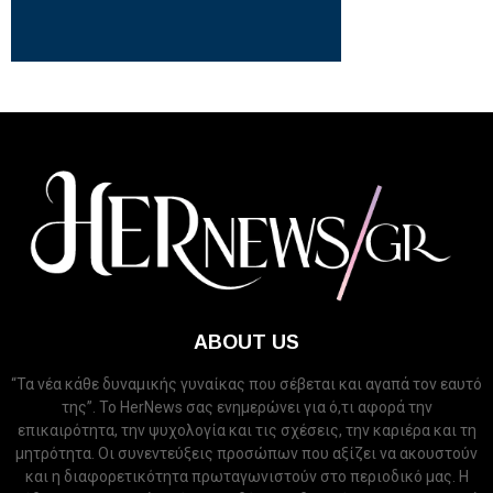
ABOUT US
“Τα νέα κάθε δυναμικής γυναίκας που σέβεται και αγαπά τον εαυτό
της”. Το HerNews σας ενημερώνει για ό,τι αφορά την
επικαιρότητα, την ψυχολογία και τις σχέσεις, την καριέρα και τη
μητρότητα. Οι συνεντεύξεις προσώπων που αξίζει να ακουστούν
και η διαφορετικότητα πρωταγωνιστούν στο περιοδικό μας. Η