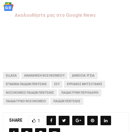
Aκολουθήστε μας στo Google News
ELLADA
ΑΝΑΚΑΊΝΙΣΗ ΝΟΣΟΚΟΜΕΊΟΥ
ΔΗΜΌΣΙΑ ΥΓΕΊΑ
ΕΓΚΑΊΝΙΑ ΠΑΊΔΩΝ ΠΕΝΤΈΛΗΣ
ΕΣΥ
ΚΥΡΙΆΚΟΣ ΜΗΤΣΟΤΆΚΗΣ
ΝΟΣΟΚΟΜΕΊΟ ΠΑΊΔΩΝ ΠΕΝΤΈΛΗΣ
ΠΑΙΔΙΑΤΡΙΚΉ ΠΕΡΊΘΑΛΨΗ
ΠΑΙΔΙΑΤΡΙΚΌ ΝΟΣΟΚΟΜΕΊΟ
ΠΑΊΔΩΝ ΠΕΝΤΈΛΗΣ
SHARE
1