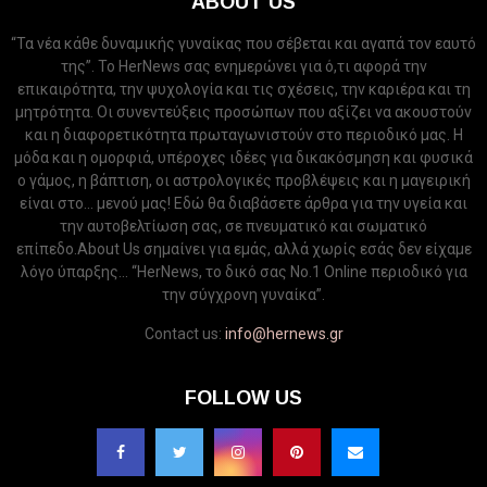
ABOUT US
“Τα νέα κάθε δυναμικής γυναίκας που σέβεται και αγαπά τον εαυτό
της”. Το HerNews σας ενημερώνει για ό,τι αφορά την
επικαιρότητα, την ψυχολογία και τις σχέσεις, την καριέρα και τη
μητρότητα. Οι συνεντεύξεις προσώπων που αξίζει να ακουστούν
και η διαφορετικότητα πρωταγωνιστούν στο περιοδικό μας. Η
μόδα και η ομορφιά, υπέροχες ιδέες για δικακόσμηση και φυσικά
ο γάμος, η βάπτιση, οι αστρολογικές προβλέψεις και η μαγειρική
είναι στο... μενού μας! Εδώ θα διαβάσετε άρθρα για την υγεία και
την αυτοβελτίωση σας, σε πνευματικό και σωματικό
επίπεδο.About Us σημαίνει για εμάς, αλλά χωρίς εσάς δεν είχαμε
λόγο ύπαρξης... “HerNews, το δικό σας Νo.1 Online περιοδικό για
την σύγχρονη γυναίκα”.
Contact us:
info@hernews.gr
FOLLOW US