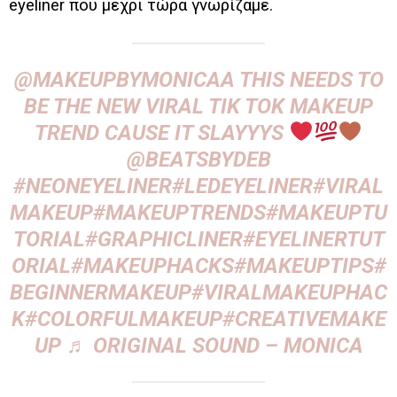
eyeliner που μέχρι τώρα γνωρίζαμε.
@MAKEUPBYMONICAA
THIS NEEDS TO
BE THE NEW VIRAL TIK TOK MAKEUP
TREND CAUSE IT SLAYYYS
@BEATSBYDEB
#NEONEYELINER
#LEDEYELINER
#VIRAL
MAKEUP
#MAKEUPTRENDS
#MAKEUPTU
TORIAL
#GRAPHICLINER
#EYELINERTUT
ORIAL
#MAKEUPHACKS
#MAKEUPTIPS
#
BEGINNERMAKEUP
#VIRALMAKEUPHAC
K
#COLORFULMAKEUP
#CREATIVEMAKE
UP
♬ ORIGINAL SOUND – MONICA