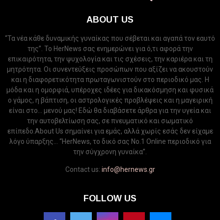
ABOUT US
“Τα νέα κάθε δυναμικής γυναίκας που σέβεται και αγαπά τον εαυτό
της”. Το HerNews σας ενημερώνει για ό,τι αφορά την
επικαιρότητα, την ψυχολογία και τις σχέσεις, την καριέρα και τη
μητρότητα. Οι συνεντεύξεις προσώπων που αξίζει να ακουστούν
και η διαφορετικότητα πρωταγωνιστούν στο περιοδικό μας. Η
μόδα και η ομορφιά, υπέροχες ιδέες για δικακόσμηση και φυσικά
ο γάμος, η βάπτιση, οι αστρολογικές προβλέψεις και η μαγειρική
είναι στο... μενού μας! Εδώ θα διαβάσετε άρθρα για την υγεία και
την αυτοβελτίωση σας, σε πνευματικό και σωματικό
επίπεδο.About Us σημαίνει για εμάς, αλλά χωρίς εσάς δεν είχαμε
λόγο ύπαρξης... “HerNews, το δικό σας Νo.1 Online περιοδικό για
την σύγχρονη γυναίκα”.
Contact us:
info@hernews.gr
FOLLOW US