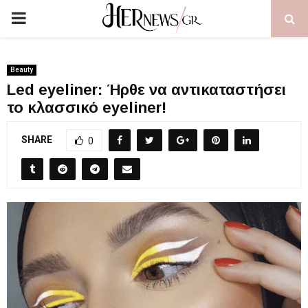
PRIMARY
MENU
Beauty
Led eyeliner: Ήρθε να αντικαταστήσει
το κλασσικό eyeliner!
SHARE
0