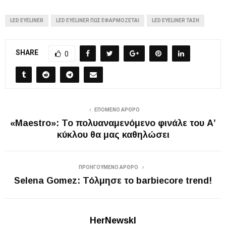
LED EYELINER
LED EYELINER ΠΏΣ ΕΦΑΡΜΌΖΕΤΑΙ
LED EYELINER ΤΆΣΗ
SHARE
0
ΕΠΌΜΕΝΟ ΆΡΘΡΟ
«Maestro»: Το πολυαναμενόμενο φινάλε του Α’
κύκλου θα μας καθηλώσει
ΠΡΟΗΓΟΎΜΕΝΟ ΆΡΘΡΟ
Selena Gomez: Τόλμησε το barbiecore trend!
HerNewskl