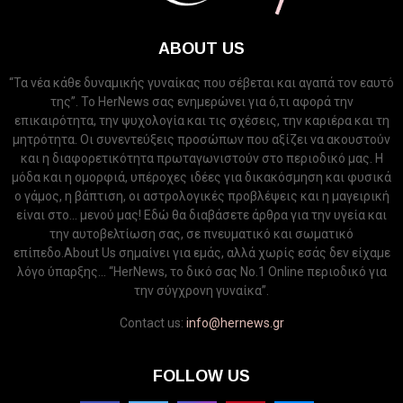
ABOUT US
“Τα νέα κάθε δυναμικής γυναίκας που σέβεται και αγαπά τον εαυτό
της”. Το HerNews σας ενημερώνει για ό,τι αφορά την
επικαιρότητα, την ψυχολογία και τις σχέσεις, την καριέρα και τη
μητρότητα. Οι συνεντεύξεις προσώπων που αξίζει να ακουστούν
και η διαφορετικότητα πρωταγωνιστούν στο περιοδικό μας. Η
μόδα και η ομορφιά, υπέροχες ιδέες για δικακόσμηση και φυσικά
ο γάμος, η βάπτιση, οι αστρολογικές προβλέψεις και η μαγειρική
είναι στο... μενού μας! Εδώ θα διαβάσετε άρθρα για την υγεία και
την αυτοβελτίωση σας, σε πνευματικό και σωματικό
επίπεδο.About Us σημαίνει για εμάς, αλλά χωρίς εσάς δεν είχαμε
λόγο ύπαρξης... “HerNews, το δικό σας Νo.1 Online περιοδικό για
την σύγχρονη γυναίκα”.
Contact us:
info@hernews.gr
FOLLOW US