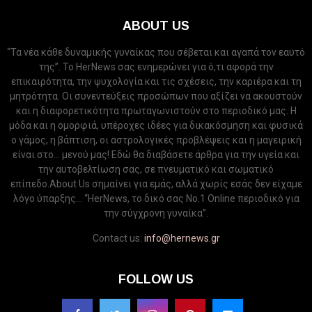
ABOUT US
“Τα νέα κάθε δυναμικής γυναίκας που σέβεται και αγαπά τον εαυτό
της”. Το HerNews σας ενημερώνει για ό,τι αφορά την
επικαιρότητα, την ψυχολογία και τις σχέσεις, την καριέρα και τη
μητρότητα. Οι συνεντεύξεις προσώπων που αξίζει να ακουστούν
και η διαφορετικότητα πρωταγωνιστούν στο περιοδικό μας. Η
μόδα και η ομορφιά, υπέροχες ιδέες για δικακόσμηση και φυσικά
ο γάμος, η βάπτιση, οι αστρολογικές προβλέψεις και η μαγειρική
είναι στο... μενού μας! Εδώ θα διαβάσετε άρθρα για την υγεία και
την αυτοβελτίωση σας, σε πνευματικό και σωματικό
επίπεδο.About Us σημαίνει για εμάς, αλλά χωρίς εσάς δεν είχαμε
λόγο ύπαρξης... “HerNews, το δικό σας Νo.1 Online περιοδικό για
την σύγχρονη γυναίκα”.
Contact us:
info@hernews.gr
FOLLOW US