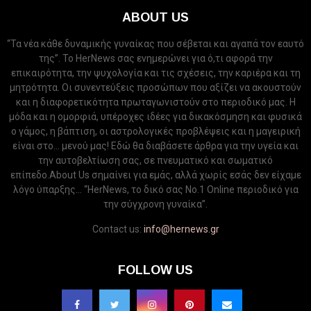
ABOUT US
“Τα νέα κάθε δυναμικής γυναίκας που σέβεται και αγαπά τον εαυτό
της”. Το HerNews σας ενημερώνει για ό,τι αφορά την
επικαιρότητα, την ψυχολογία και τις σχέσεις, την καριέρα και τη
μητρότητα. Οι συνεντεύξεις προσώπων που αξίζει να ακουστούν
και η διαφορετικότητα πρωταγωνιστούν στο περιοδικό μας. Η
μόδα και η ομορφιά, υπέροχες ιδέες για δικακόσμηση και φυσικά
ο γάμος, η βάπτιση, οι αστρολογικές προβλέψεις και η μαγειρική
είναι στο... μενού μας! Εδώ θα διαβάσετε άρθρα για την υγεία και
την αυτοβελτίωση σας, σε πνευματικό και σωματικό
επίπεδο.About Us σημαίνει για εμάς, αλλά χωρίς εσάς δεν είχαμε
λόγο ύπαρξης... “HerNews, το δικό σας Νo.1 Online περιοδικό για
την σύγχρονη γυναίκα”.
Contact us:
info@hernews.gr
FOLLOW US