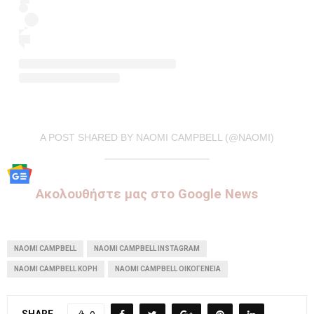
A POST SHARED BY NAOMI CAMPBELL (@NAOMI)
Aκολουθήστε μας στo Google News
NAOMI CAMPBELL
NAOMI CAMPBELL INSTAGRAM
NAOMI CAMPBELL ΚΌΡΗ
NAOMI CAMPBELL ΟΙΚΟΓΈΝΕΙΑ