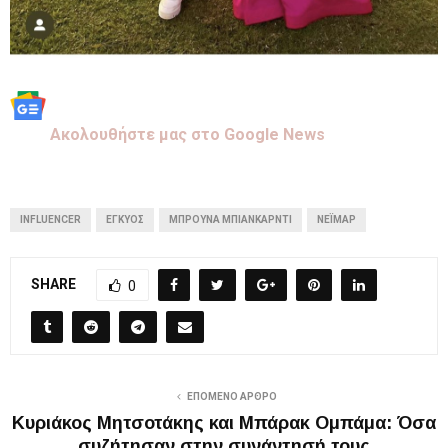
Aκολουθήστε μας στo Google News
INFLUENCER
ΈΓΚΥΟΣ
ΜΠΡΟΎΝΑ ΜΠΙΑΝΚΆΡΝΤΙ
ΝΕΪΜΆΡ
SHARE
0
ΕΠΌΜΕΝΟ ΆΡΘΡΟ
Κυριάκος Μητσοτάκης και Μπάρακ Ομπάμα: Όσα
συζήτησαν στην συνάντησή τους