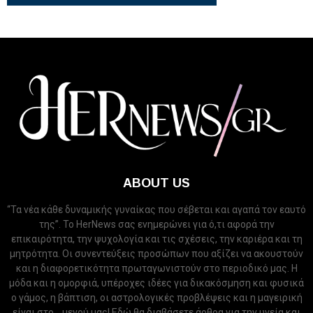
ABOUT US
“Τα νέα κάθε δυναμικής γυναίκας που σέβεται και αγαπά τον εαυτό
της”. Το HerNews σας ενημερώνει για ό,τι αφορά την
επικαιρότητα, την ψυχολογία και τις σχέσεις, την καριέρα και τη
μητρότητα. Οι συνεντεύξεις προσώπων που αξίζει να ακουστούν
και η διαφορετικότητα πρωταγωνιστούν στο περιοδικό μας. Η
μόδα και η ομορφιά, υπέροχες ιδέες για δικακόσμηση και φυσικά
ο γάμος, η βάπτιση, οι αστρολογικές προβλέψεις και η μαγειρική
είναι στο... μενού μας! Εδώ θα διαβάσετε άρθρα για την υγεία και