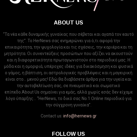
ABOUT US
“Τα νέα κάθε δυναμικής γυναίκας που σέβεται και αγαπά τον εαυτό
της”. Το HerNews σας ενημερώνει για ό,τι αφορά την
επικαιρότητα, την ψυχολογία και τις σχέσεις, την καριέρα και τη
μητρότητα. Οι συνεντεύξεις προσώπων που αξίζει να ακουστούν
και η διαφορετικότητα πρωταγωνιστούν στο περιοδικό μας. Η
μόδα και η ομορφιά, υπέροχες ιδέες για δικακόσμηση και φυσικά
ο γάμος, η βάπτιση, οι αστρολογικές προβλέψεις και η μαγειρική
είναι στο... μενού μας! Εδώ θα διαβάσετε άρθρα για την υγεία και
την αυτοβελτίωση σας, σε πνευματικό και σωματικό
επίπεδο.About Us σημαίνει για εμάς, αλλά χωρίς εσάς δεν είχαμε
λόγο ύπαρξης... “HerNews, το δικό σας Νo.1 Online περιοδικό για
την σύγχρονη γυναίκα”.
Contact us:
info@hernews.gr
FOLLOW US