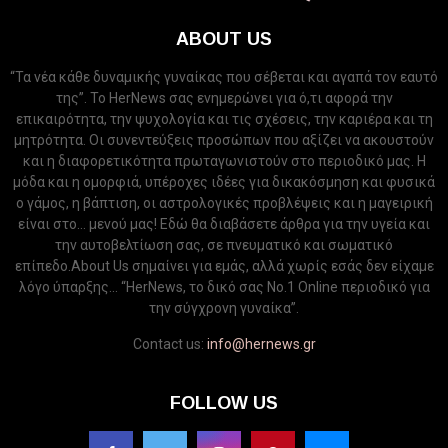
ABOUT US
“Τα νέα κάθε δυναμικής γυναίκας που σέβεται και αγαπά τον εαυτό
της”. Το HerNews σας ενημερώνει για ό,τι αφορά την
επικαιρότητα, την ψυχολογία και τις σχέσεις, την καριέρα και τη
μητρότητα. Οι συνεντεύξεις προσώπων που αξίζει να ακουστούν
και η διαφορετικότητα πρωταγωνιστούν στο περιοδικό μας. Η
μόδα και η ομορφιά, υπέροχες ιδέες για δικακόσμηση και φυσικά
ο γάμος, η βάπτιση, οι αστρολογικές προβλέψεις και η μαγειρική
είναι στο... μενού μας! Εδώ θα διαβάσετε άρθρα για την υγεία και
την αυτοβελτίωση σας, σε πνευματικό και σωματικό
επίπεδο.About Us σημαίνει για εμάς, αλλά χωρίς εσάς δεν είχαμε
λόγο ύπαρξης... “HerNews, το δικό σας Νo.1 Online περιοδικό για
την σύγχρονη γυναίκα”.
Contact us:
info@hernews.gr
FOLLOW US