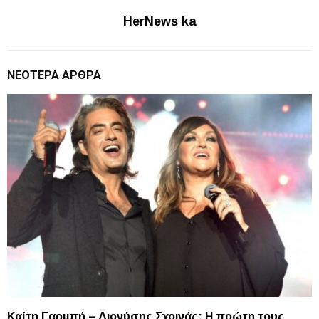
HerNews ka
ΝΕΌΤΕΡΑ ΆΡΘΡΑ
Καίτη Γαρμπή – Διονύσης Σχοινάς: Η πρώτη τους