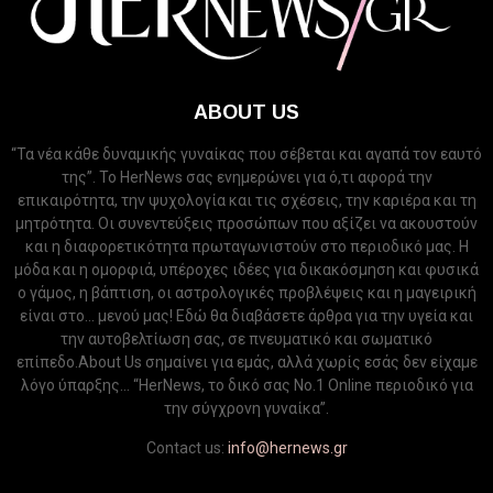
ABOUT US
“Τα νέα κάθε δυναμικής γυναίκας που σέβεται και αγαπά τον εαυτό
της”. Το HerNews σας ενημερώνει για ό,τι αφορά την
επικαιρότητα, την ψυχολογία και τις σχέσεις, την καριέρα και τη
μητρότητα. Οι συνεντεύξεις προσώπων που αξίζει να ακουστούν
και η διαφορετικότητα πρωταγωνιστούν στο περιοδικό μας. Η
μόδα και η ομορφιά, υπέροχες ιδέες για δικακόσμηση και φυσικά
ο γάμος, η βάπτιση, οι αστρολογικές προβλέψεις και η μαγειρική
είναι στο... μενού μας! Εδώ θα διαβάσετε άρθρα για την υγεία και
την αυτοβελτίωση σας, σε πνευματικό και σωματικό
επίπεδο.About Us σημαίνει για εμάς, αλλά χωρίς εσάς δεν είχαμε
λόγο ύπαρξης... “HerNews, το δικό σας Νo.1 Online περιοδικό για
την σύγχρονη γυναίκα”.
Contact us:
info@hernews.gr