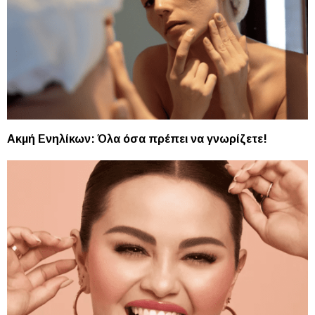
Aκμή Eνηλίκων: Όλα όσα πρέπει να γνωρίζετε!