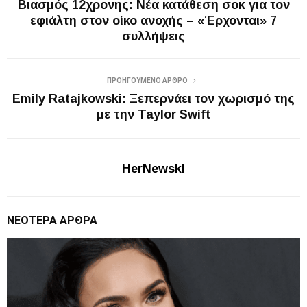
Βιασμός 12χρονης: Νέα κατάθεση σοκ για τον
εφιάλτη στον οίκο ανοχής – «Έρχονται» 7
συλλήψεις
ΠΡΟΗΓΟΎΜΕΝΟ ΆΡΘΡΟ
Emily Ratajkowski: Ξεπερνάει τον χωρισμό της
με την Taylor Swift
HerNewskl
ΝΕΌΤΕΡΑ ΆΡΘΡΑ