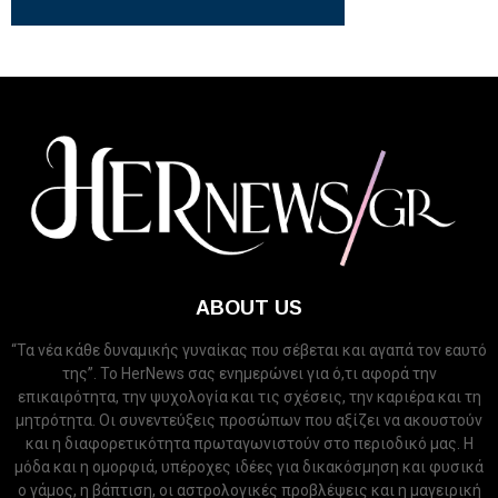
ABOUT US
“Τα νέα κάθε δυναμικής γυναίκας που σέβεται και αγαπά τον εαυτό
της”. Το HerNews σας ενημερώνει για ό,τι αφορά την
επικαιρότητα, την ψυχολογία και τις σχέσεις, την καριέρα και τη
μητρότητα. Οι συνεντεύξεις προσώπων που αξίζει να ακουστούν
και η διαφορετικότητα πρωταγωνιστούν στο περιοδικό μας. Η
μόδα και η ομορφιά, υπέροχες ιδέες για δικακόσμηση και φυσικά
ο γάμος, η βάπτιση, οι αστρολογικές προβλέψεις και η μαγειρική