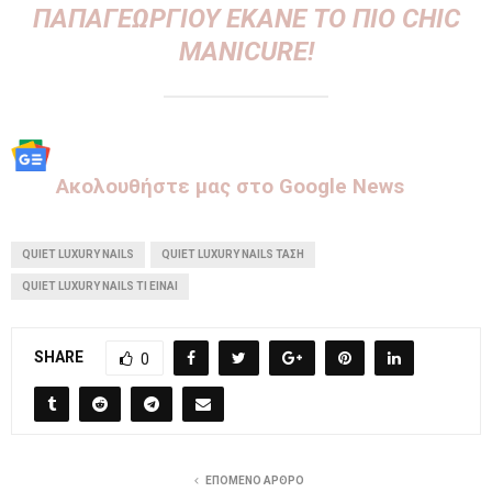
ΠΑΠΑΓΕΩΡΓΊΟΥ ΈΚΑΝΕ ΤΟ ΠΙΟ CHIC
MANICURE!
Aκολουθήστε μας στo Google News
QUIET LUXURY NAILS
QUIET LUXURY NAILS ΤΆΣΗ
QUIET LUXURY NAILS ΤΙ ΕΙΝΑΙ
SHARE
0
ΕΠΌΜΕΝΟ ΆΡΘΡΟ