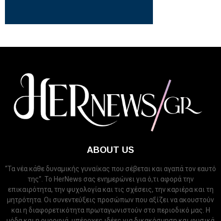
ABOUT US
“Τα νέα κάθε δυναμικής γυναίκας που σέβεται και αγαπά τον εαυτό
της”. Το HerNews σας ενημερώνει για ό,τι αφορά την
επικαιρότητα, την ψυχολογία και τις σχέσεις, την καριέρα και τη
μητρότητα. Οι συνεντεύξεις προσώπων που αξίζει να ακουστούν
και η διαφορετικότητα πρωταγωνιστούν στο περιοδικό μας. Η
μόδα και η ομορφιά, υπέροχες ιδέες για δικακόσμηση και φυσικά