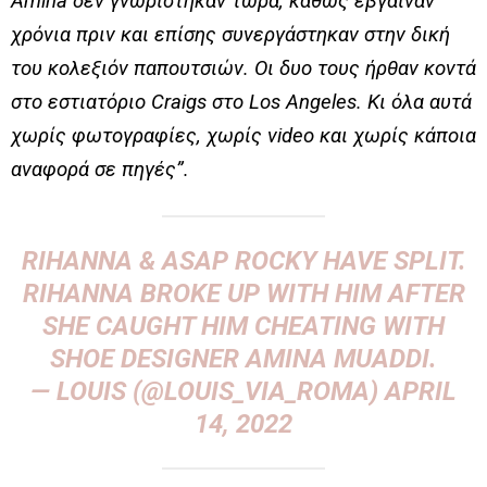
Amina δεν γνωρίστηκαν τώρα, καθώς έβγαιναν
χρόνια πριν και επίσης συνεργάστηκαν στην δική
του κολεξιόν παπουτσιών. Οι δυο τους ήρθαν κοντά
στο εστιατόριο Craigs στο Los Angeles. Κι όλα αυτά
χωρίς φωτογραφίες, χωρίς video και χωρίς κάποια
αναφορά σε πηγές”.
RIHANNA & ASAP ROCKY HAVE SPLIT.
RIHANNA BROKE UP WITH HIM AFTER
SHE CAUGHT HIM CHEATING WITH
SHOE DESIGNER AMINA MUADDI.
— LOUIS (@LOUIS_VIA_ROMA)
APRIL
14, 2022