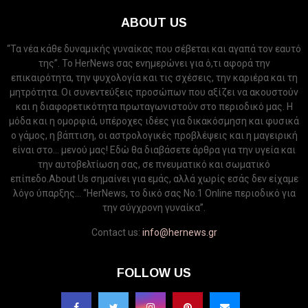
ABOUT US
“Τα νέα κάθε δυναμικής γυναίκας που σέβεται και αγαπά τον εαυτό
της”. Το HerNews σας ενημερώνει για ό,τι αφορά την
επικαιρότητα, την ψυχολογία και τις σχέσεις, την καριέρα και τη
μητρότητα. Οι συνεντεύξεις προσώπων που αξίζει να ακουστούν
και η διαφορετικότητα πρωταγωνιστούν στο περιοδικό μας. Η
μόδα και η ομορφιά, υπέροχες ιδέες για δικακόσμηση και φυσικά
ο γάμος, η βάπτιση, οι αστρολογικές προβλέψεις και η μαγειρική
είναι στο... μενού μας! Εδώ θα διαβάσετε άρθρα για την υγεία και
την αυτοβελτίωση σας, σε πνευματικό και σωματικό
επίπεδο.About Us σημαίνει για εμάς, αλλά χωρίς εσάς δεν είχαμε
λόγο ύπαρξης... “HerNews, το δικό σας Νo.1 Online περιοδικό για
την σύγχρονη γυναίκα”.
Contact us:
info@hernews.gr
FOLLOW US