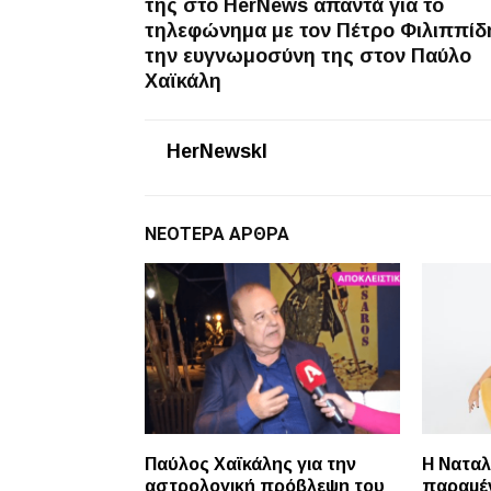
της στο HerNews απαντά για το
τηλεφώνημα με τον Πέτρο Φιλιππίδ
την ευγνωμοσύνη της στον Παύλο
Χαϊκάλη
HerNewskl
ΝΕΌΤΕΡΑ ΆΡΘΡΑ
Παύλος Χαϊκάλης για την
Η Ναταλ
αστρολογική πρόβλεψη του
παραμέν