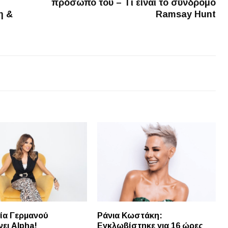
πρόσωπο του – Tι είναι το σύνδρομο
η &
Ramsay Hunt
ία Γερμανού
Ράνια Κωστάκη:
ει Alpha!
Εγκλωβίστηκε για 16 ώρες