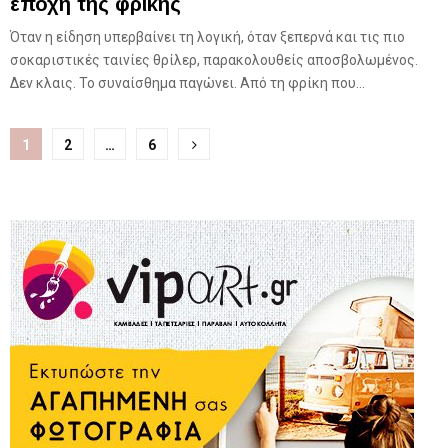
εποχή της φρίκης
Όταν η είδηση υπερβαίνει τη λογική, όταν ξεπερνά και τις πιο
σοκαριστικές ταινίες θρίλερ, παρακολουθείς αποσβολωμένος.
Δεν κλαις. Το συναίσθημα παγώνει. Από τη φρίκη που...
Σελιδοποίηση
1
2
…
6
άρθρων