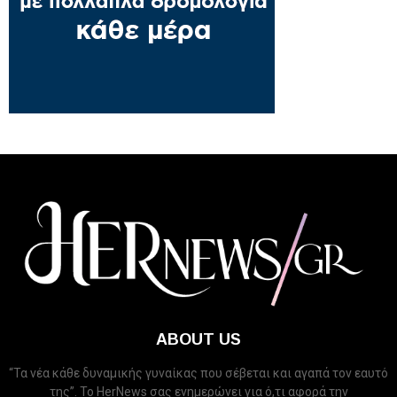
ABOUT US
“Τα νέα κάθε δυναμικής γυναίκας που σέβεται και αγαπά τον εαυτό
της”. Το HerNews σας ενημερώνει για ό,τι αφορά την