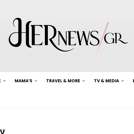
Ξ
MAMA’S
TRAVEL & MORE
TV & MEDIA
ων