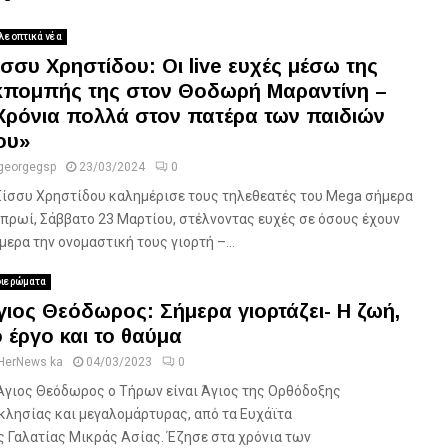
λεοπτικά νέα
ίσσυ Χρηστίδου: Οι live ευχές μέσω της
κπομπής της στον Θοδωρή Μαραντίνη –
Χρόνια πολλά στον πατέρα των παιδιών
ου»
georgegsp
23/03/2024
0
Σίσσυ Χρηστίδου καλημέρισε τους τηλεθεατές του Mega σήμερα
 πρωί, Σάββατο 23 Μαρτίου, στέλνοντας ευχές σε όσους έχουν
μερα την ονομαστική τους γιορτή –...
ιερώματα
γιος Θεόδωρος: Σήμερα γιορτάζει- Η ζωή,
ο έργο και το θαύμα
HerNews ka
04/03/2023
0
Άγιος Θεόδωρος ο Τήρων είναι Άγιος της Ορθόδοξης
κλησίας και μεγαλομάρτυρας, από τα Ευχάϊτα
ς Γαλατίας Μικράς Ασίας. Έζησε στα χρόνια των