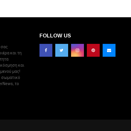
FOLLOW US
 σας
ριέρα και τη
ότητα
ακόσμηση και
 μενού μας!
ι σωματικό
erNews, το