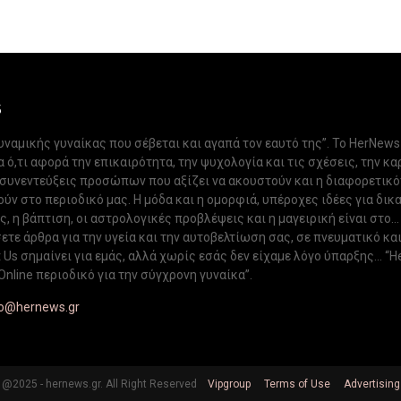
S
δυναμικής γυναίκας που σέβεται και αγαπά τον εαυτό της”. Το HerNews
 ό,τι αφορά την επικαιρότητα, την ψυχολογία και τις σχέσεις, την κα
 συνεντεύξεις προσώπων που αξίζει να ακουστούν και η διαφορετικ
ν στο περιοδικό μας. Η μόδα και η ομορφιά, υπέροχες ιδέες για δικ
, η βάπτιση, οι αστρολογικές προβλέψεις και η μαγειρική είναι στο...
ετε άρθρα για την υγεία και την αυτοβελτίωση σας, σε πνευματικό κα
Us σημαίνει για εμάς, αλλά χωρίς εσάς δεν είχαμε λόγο ύπαρξης... “H
Online περιοδικό για την σύγχρονη γυναίκα”.
fo@hernews.gr
@2025 - hernews.gr. All Right Reserved
Vipgroup
Terms of Use
Advertising