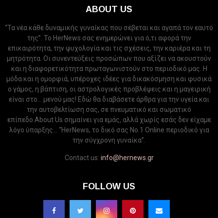
ABOUT US
“Τα νέα κάθε δυναμικής γυναίκας που σέβεται και αγαπά τον εαυτό
της”. Το HerNews σας ενημερώνει για ό,τι αφορά την
επικαιρότητα, την ψυχολογία και τις σχέσεις, την καριέρα και τη
μητρότητα. Οι συνεντεύξεις προσώπων που αξίζει να ακουστούν
και η διαφορετικότητα πρωταγωνιστούν στο περιοδικό μας. Η
μόδα και η ομορφιά, υπέροχες ιδέες για δικακόσμηση και φυσικά
ο γάμος, η βάπτιση, οι αστρολογικές προβλέψεις και η μαγειρική
είναι στο... μενού μας! Εδώ θα διαβάσετε άρθρα για την υγεία και
την αυτοβελτίωση σας, σε πνευματικό και σωματικό
επίπεδο.About Us σημαίνει για εμάς, αλλά χωρίς εσάς δεν είχαμε
λόγο ύπαρξης... “HerNews, το δικό σας Νo.1 Online περιοδικό για
την σύγχρονη γυναίκα”.
Contact us:
info@hernews.gr
FOLLOW US