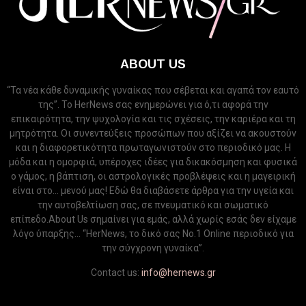
ABOUT US
“Τα νέα κάθε δυναμικής γυναίκας που σέβεται και αγαπά τον εαυτό
της”. Το HerNews σας ενημερώνει για ό,τι αφορά την
επικαιρότητα, την ψυχολογία και τις σχέσεις, την καριέρα και τη
μητρότητα. Οι συνεντεύξεις προσώπων που αξίζει να ακουστούν
και η διαφορετικότητα πρωταγωνιστούν στο περιοδικό μας. Η
μόδα και η ομορφιά, υπέροχες ιδέες για δικακόσμηση και φυσικά
ο γάμος, η βάπτιση, οι αστρολογικές προβλέψεις και η μαγειρική
είναι στο... μενού μας! Εδώ θα διαβάσετε άρθρα για την υγεία και
την αυτοβελτίωση σας, σε πνευματικό και σωματικό
επίπεδο.About Us σημαίνει για εμάς, αλλά χωρίς εσάς δεν είχαμε
λόγο ύπαρξης... “HerNews, το δικό σας Νo.1 Online περιοδικό για
την σύγχρονη γυναίκα”.
Contact us:
info@hernews.gr