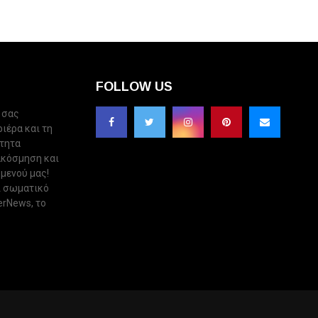
FOLLOW US
 σας
ριέρα και τη
ότητα
ακόσμηση και
 μενού μας!
ι σωματικό
erNews, το