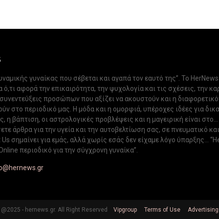
S
δυναμικής γυναίκας που σέβεται και αγαπά τον εαυτό της”. Το HerNews
 ό,τι αφορά την επικαιρότητα, την ψυχολογία και τις σχέσεις, την κα
 συνεντεύξεις προσώπων που αξίζει να ακουστούν και η διαφορετικ
ν στο περιοδικό μας. Η μόδα και η ομορφιά, υπέροχες ιδέες για δικ
, η βάπτιση, οι αστρολογικές προβλέψεις και η μαγειρική είναι στο...
ετε άρθρα για την υγεία και την αυτοβελτίωση σας, σε πνευματικό κα
Us σημαίνει για εμάς, αλλά χωρίς εσάς δεν είχαμε λόγο ύπαρξης... “H
Online περιοδικό για την σύγχρονη γυναίκα”.
fo@hernews.gr
@2025 - hernews.gr. All Right Reserved
Vipgroup
Terms of Use
Advertising