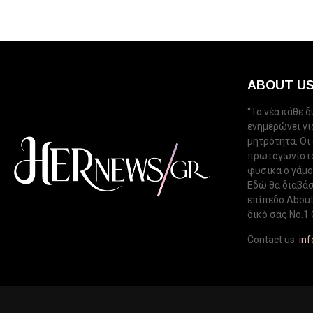
ABOUT U
“Τα νέα κάθε 
ενημερώνει για
μητρότητα. Οι
πρωταγωνιστού
φυσικά ο γάμος
Εδώ θα διαβάσ
επίπεδο.About 
δικό σας Νo.1 
Contact us:
in