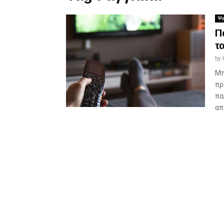
Ψυ
Π
τα
by
Μπ
πρ
πα
απ