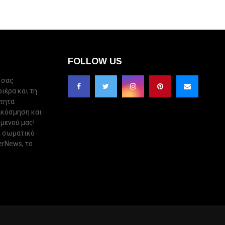
FOLLOW US
 σας
ριέρα και τη
ότητα
ακόσμηση και
 μενού μας!
ι σωματικό
erNews, το