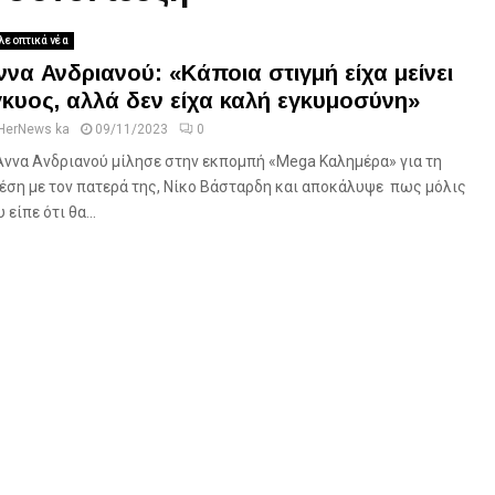
λεοπτικά νέα
ννα Ανδριανού: «Κάποια στιγμή είχα μείνει
γκυος, αλλά δεν είχα καλή εγκυμοσύνη»
HerNews ka
09/11/2023
0
Άννα Ανδριανού μίλησε στην εκπομπή «Mega Καλημέρα» για τη
έση με τον πατερά της, Νίκο Βάσταρδη και αποκάλυψε πως μόλις
 είπε ότι θα...