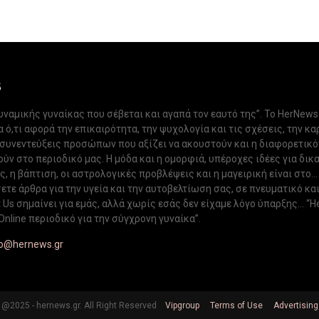
S
δυναμικής γυναίκας που σέβεται και αγαπά τον εαυτό της”. Το HerNews
 ό,τι αφορά την επικαιρότητα, την ψυχολογία και τις σχέσεις, την κα
 συνεντεύξεις προσώπων που αξίζει να ακουστούν και η διαφορετικ
ν στο περιοδικό μας. Η μόδα και η ομορφιά, υπέροχες ιδέες για δικ
, η βάπτιση, οι αστρολογικές προβλέψεις και η μαγειρική είναι στο...
ετε άρθρα για την υγεία και την αυτοβελτίωση σας, σε πνευματικό κα
Us σημαίνει για εμάς, αλλά χωρίς εσάς δεν είχαμε λόγο ύπαρξης... “H
Online περιοδικό για την σύγχρονη γυναίκα”.
fo@hernews.gr
@2025 - hernews.gr. All Right Reserved
Vipgroup
Terms of Use
Advertising