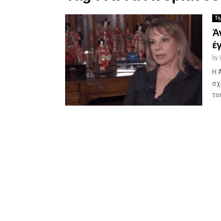
Τη
Ά
έ
by
Η 
σχ
του