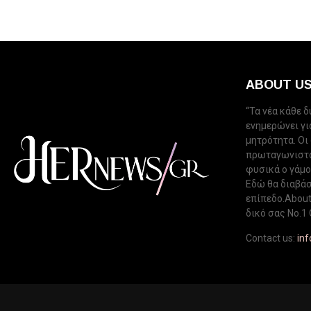
ABOUT U
“Τα νέα κάθε 
ενημερώνει για
μητρότητα. Οι
πρωταγωνιστού
φυσικά ο γάμος
Εδώ θα διαβάσ
επίπεδο.About 
δικό σας Νo.1 
Contact us:
in