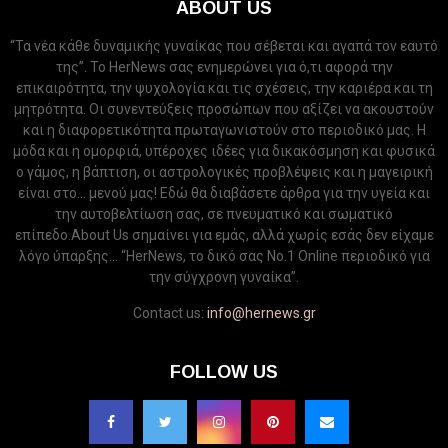
ABOUT US
“Τα νέα κάθε δυναμικής γυναίκας που σέβεται και αγαπά τον εαυτό
της”. Το HerNews σας ενημερώνει για ό,τι αφορά την
επικαιρότητα, την ψυχολογία και τις σχέσεις, την καριέρα και τη
μητρότητα. Οι συνεντεύξεις προσώπων που αξίζει να ακουστούν
και η διαφορετικότητα πρωταγωνιστούν στο περιοδικό μας. Η
μόδα και η ομορφιά, υπέροχες ιδέες για δικακόσμηση και φυσικά
ο γάμος, η βάπτιση, οι αστρολογικές προβλέψεις και η μαγειρική
είναι στο... μενού μας! Εδώ θα διαβάσετε άρθρα για την υγεία και
την αυτοβελτίωση σας, σε πνευματικό και σωματικό
επίπεδο.About Us σημαίνει για εμάς, αλλά χωρίς εσάς δεν είχαμε
λόγο ύπαρξης... “HerNews, το δικό σας Νo.1 Online περιοδικό για
την σύγχρονη γυναίκα”.
Contact us:
info@hernews.gr
FOLLOW US