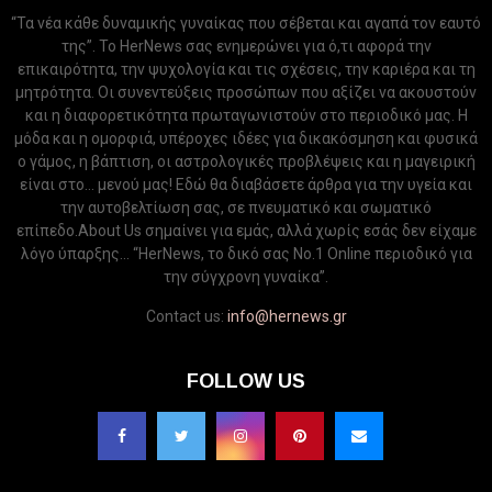
“Τα νέα κάθε δυναμικής γυναίκας που σέβεται και αγαπά τον εαυτό
της”. Το HerNews σας ενημερώνει για ό,τι αφορά την
επικαιρότητα, την ψυχολογία και τις σχέσεις, την καριέρα και τη
μητρότητα. Οι συνεντεύξεις προσώπων που αξίζει να ακουστούν
και η διαφορετικότητα πρωταγωνιστούν στο περιοδικό μας. Η
μόδα και η ομορφιά, υπέροχες ιδέες για δικακόσμηση και φυσικά
ο γάμος, η βάπτιση, οι αστρολογικές προβλέψεις και η μαγειρική
είναι στο... μενού μας! Εδώ θα διαβάσετε άρθρα για την υγεία και
την αυτοβελτίωση σας, σε πνευματικό και σωματικό
επίπεδο.About Us σημαίνει για εμάς, αλλά χωρίς εσάς δεν είχαμε
λόγο ύπαρξης... “HerNews, το δικό σας Νo.1 Online περιοδικό για
την σύγχρονη γυναίκα”.
Contact us:
info@hernews.gr
FOLLOW US