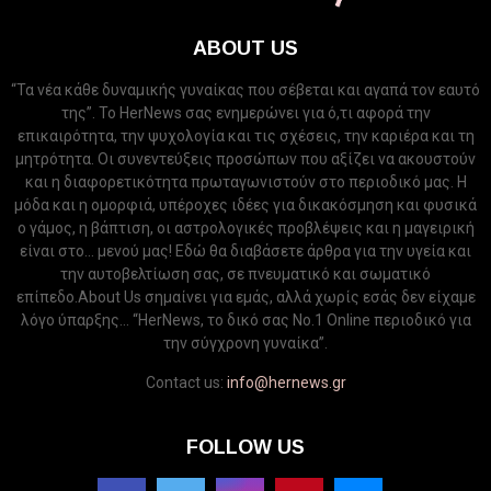
ABOUT US
“Τα νέα κάθε δυναμικής γυναίκας που σέβεται και αγαπά τον εαυτό
της”. Το HerNews σας ενημερώνει για ό,τι αφορά την
επικαιρότητα, την ψυχολογία και τις σχέσεις, την καριέρα και τη
μητρότητα. Οι συνεντεύξεις προσώπων που αξίζει να ακουστούν
και η διαφορετικότητα πρωταγωνιστούν στο περιοδικό μας. Η
μόδα και η ομορφιά, υπέροχες ιδέες για δικακόσμηση και φυσικά
ο γάμος, η βάπτιση, οι αστρολογικές προβλέψεις και η μαγειρική
είναι στο... μενού μας! Εδώ θα διαβάσετε άρθρα για την υγεία και
την αυτοβελτίωση σας, σε πνευματικό και σωματικό
επίπεδο.About Us σημαίνει για εμάς, αλλά χωρίς εσάς δεν είχαμε
λόγο ύπαρξης... “HerNews, το δικό σας Νo.1 Online περιοδικό για
την σύγχρονη γυναίκα”.
Contact us:
info@hernews.gr
FOLLOW US