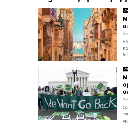
Δι
Μ
α
by
Η 
πα
δι
Δι
Μ
α
α
by
Σο
το
αμ