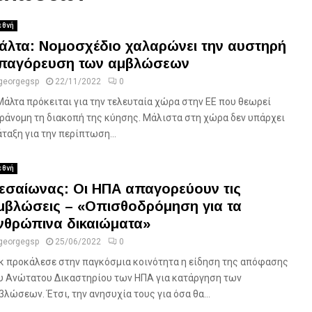
εθνή
άλτα: Νομοσχέδιο χαλαρώνει την αυστηρή
παγόρευση των αμβλώσεων
georgegsp
22/11/2022
0
Μάλτα πρόκειται για την τελευταία χώρα στην ΕΕ που θεωρεί
ράνομη τη διακοπή της κύησης. Μάλιστα στη χώρα δεν υπάρχει
άταξη για την περίπτωση...
εθνή
εσαίωνας: Οι ΗΠΑ απαγορεύουν τις
μβλώσεις – «Οπισθοδρόμηση για τα
νθρώπινα δικαιώματα»
georgegsp
25/06/2022
0
κ προκάλεσε στην παγκόσμια κοινότητα η είδηση της απόφασης
υ Ανώτατου Δικαστηρίου των ΗΠΑ για κατάργηση των
βλώσεων. Έτσι, την ανησυχία τους για όσα θα...