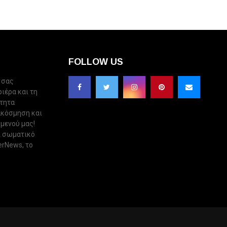
FOLLOW US
 σας
ριέρα και τη
ότητα
ακόσμηση και
 μενού μας!
ι σωματικό
erNews, το