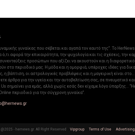
S
δυναμικής γυναίκας που σέβεται και αγαπά τον εαυτό της”. Το HerNews
 ό,τι αφορά την επικαιρότητα, την ψυχολογία και τις σχέσεις, την κα
 συνεντεύξεις προσώπων που αξίζει να ακουστούν και η διαφορετικ
ν στο περιοδικό μας. Η μόδα και η ομορφιά, υπέροχες ιδέες για δικ
, η βάπτιση, οι αστρολογικές προβλέψεις και η μαγειρική είναι στο...
ετε άρθρα για την υγεία και την αυτοβελτίωση σας, σε πνευματικό κα
Us σημαίνει για εμάς, αλλά χωρίς εσάς δεν είχαμε λόγο ύπαρξης... “H
Online περιοδικό για την σύγχρονη γυναίκα”.
fo@hernews.gr
@2025 - hernews.gr. All Right Reserved
Vipgroup
Terms of Use
Advertising