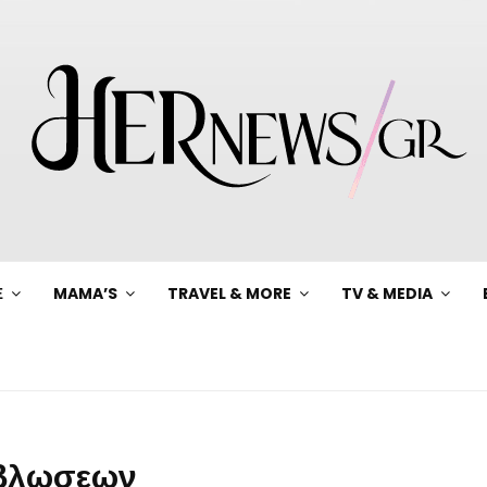
Ξ
MAMA’S
TRAVEL & MORE
TV & MEDIA
μβλωσεων