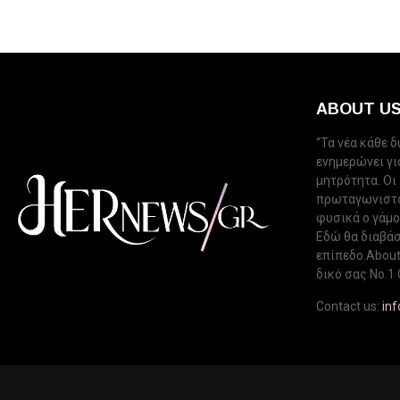
ABOUT U
“Τα νέα κάθε 
ενημερώνει για
μητρότητα. Οι
πρωταγωνιστού
φυσικά ο γάμος
Εδώ θα διαβάσ
επίπεδο.About 
δικό σας Νo.1 
Contact us:
in