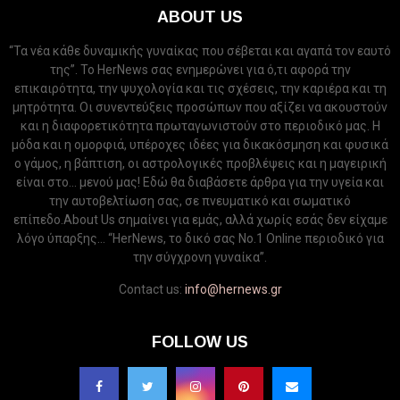
ABOUT US
“Τα νέα κάθε δυναμικής γυναίκας που σέβεται και αγαπά τον εαυτό
της”. Το HerNews σας ενημερώνει για ό,τι αφορά την
επικαιρότητα, την ψυχολογία και τις σχέσεις, την καριέρα και τη
μητρότητα. Οι συνεντεύξεις προσώπων που αξίζει να ακουστούν
και η διαφορετικότητα πρωταγωνιστούν στο περιοδικό μας. Η
μόδα και η ομορφιά, υπέροχες ιδέες για δικακόσμηση και φυσικά
ο γάμος, η βάπτιση, οι αστρολογικές προβλέψεις και η μαγειρική
είναι στο... μενού μας! Εδώ θα διαβάσετε άρθρα για την υγεία και
την αυτοβελτίωση σας, σε πνευματικό και σωματικό
επίπεδο.About Us σημαίνει για εμάς, αλλά χωρίς εσάς δεν είχαμε
λόγο ύπαρξης... “HerNews, το δικό σας Νo.1 Online περιοδικό για
την σύγχρονη γυναίκα”.
Contact us:
info@hernews.gr
FOLLOW US